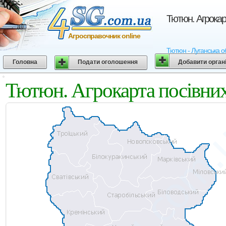
Тютюн. Агрокар
Агросправочник online
Тютюн - Луганська об
Головна
Подати оголошення
Добавити орган
Тютюн. Агрокарта посівних