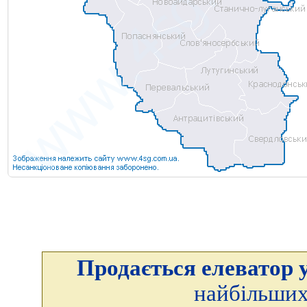
Продається елеватор у
найбільших