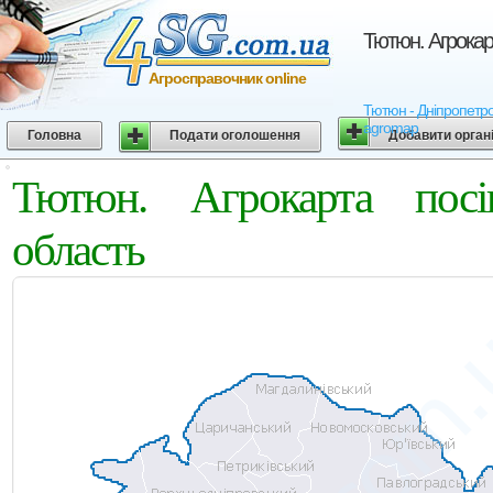
Тютюн. Агрокар
Агросправочник online
Тютюн - Дніпропетров
agromap
Головна
Подати оголошення
Добавити орган
Тютюн. Агрокарта посі
область