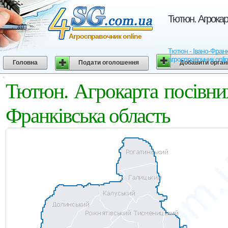
Тютюн. Агрокарт
Агросправочник online
Тютюн - Івано-Франків
агросправочник onli
Головна
Подати оголошення
Добавити орган
Тютюн. Агрокарта посівних
Франківська область