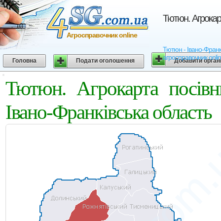
Тютюн. Агрокар
Агросправочник online
Тютюн - Івано-Франкі
агросправочник onli
Головна
Подати оголошення
Добавити орган
Тютюн. Агрокарта посівн
Івано-Франківська область