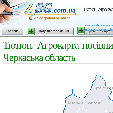
Тютюн. Агрокар
Агросправочник online
Тютюн - Черкаська об
агросправочник onli
Головна
Подати оголошення
Добавити орган
Тютюн. Агрокарта посівни
Черкаська область