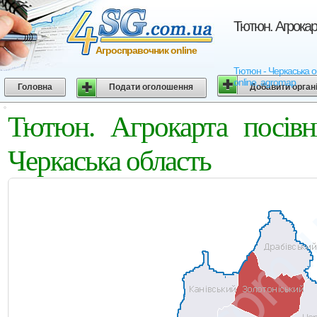
Тютюн. Агрокар
Агросправочник online
Тютюн - Черкаська об
online, agromap
Головна
Подати оголошення
Добавити орган
Тютюн. Агрокарта посівн
Черкаська область