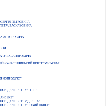
СЕРГIЯ ПЕТРОВИЧА
 ПЕТРА ВАСИЛЬОВИЧА
ЛА АНТОНОВИЧА
IВНИ
РА ОЛЕКСАНДРОВИЧА
ІЙНО-НАСІННИЦЬКИЙ ЦЕНТР "МИР-СЕМ"
ЕРНОПРОДУКТ"
ПОВIДАЛЬНIСТЮ "СТЕП"
ЧАНСЬКЕ"
ПОВIДАЛЬНIСТЮ "ДЕЛЬТА"
ДПОВIДАЛЬНIСТЮ "НОВИЙ ШЛЯХ"