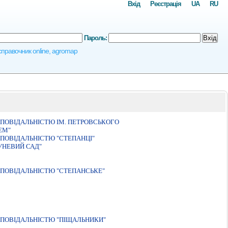
Вхід
Реєстрація
UA
RU
Пароль:
Вхід
осправочник online, agromap
ПОВIДАЛЬНIСТЮ IМ. ПЕТРОВСЬКОГО
ЕМ"
ПОВIДАЛЬНIСТЮ "СТЕПАНЦI"
УНЕВИЙ САД"
ПОВIДАЛЬНIСТЮ "СТЕПАНСЬКЕ"
ПОВIДАЛЬНIСТЮ "ПIЩАЛЬНИКИ"