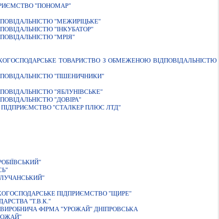
ПРИЄМСТВО "ПОНОМАР"
ПОВІДАЛЬНІСТЮ "МЕЖИРІЦЬКЕ"
ПОВIДАЛЬНIСТЮ "IНКУБАТОР"
ПОВIДАЛЬНIСТЮ "МРIЯ"
ЬКОГОСПОДАРСЬКЕ ТОВАРИСТВО З ОБМЕЖЕНОЮ ВIДПОВIДАЛЬНIСТЮ
ДПОВIДАЛЬНIСТЮ "ПШЕНИЧНИКИ"
ПОВIДАЛЬНIСТЮ "ЯБЛУНIВСЬКЕ"
ПОВІДАЛЬНІСТЮ "ДОВІРА"
Е ПIДПРИЄМСТВО "СТАЛКЕР ПЛЮС ЛТД"
ОБІЇВСЬКИЙ"
СЬ"
"ЛУЧАНСЬКИЙ"
КОГОСПОДАРСЬКЕ ПІДПРИЄМСТВО "ЩИРЕ"
АРСТВА "Т.В.К."
-ВИРОБНИЧА ФIРМА "УРОЖАЙ" ДНIПРОВСЬКА
РОЖАЙ"