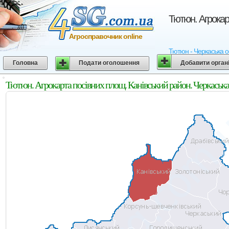
Тютюн. Агрокар
Агросправочник online
Тютюн - Черкаська об
Головна
Подати оголошення
Добавити орган
Тютюн. Агрокарта посівних площ. Канівський район. Черкаська