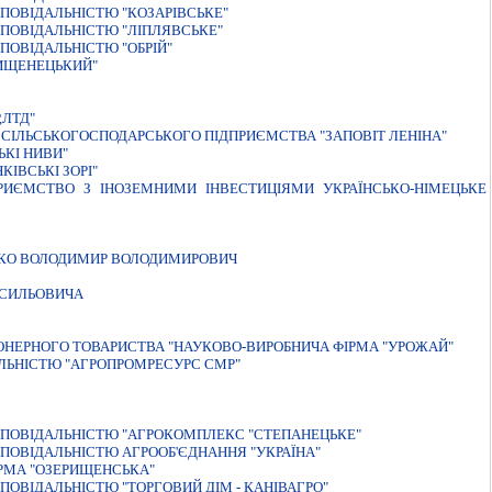
ПОВІДАЛЬНІСТЮ "КОЗАРІВСЬКЕ"
ПОВІДАЛЬНІСТЮ "ЛІПЛЯВСЬКЕ"
ОВІДАЛЬНІСТЮ "ОБРІЙ"
РИЩЕНЕЦЬКИЙ"
,ЛТД"
 СІЛЬСЬКОГОСПОДАРСЬКОГО ПІДПРИЄМСТВА "ЗАПОВІТ ЛЕНІНА"
КI НИВИ"
IВСЬКI ЗОРI"
ИЄМСТВО З IНОЗЕМНИМИ IНВЕСТИЦIЯМИ УКРАЇНСЬКО-НIМЕЦЬКЕ
НКО ВОЛОДИМИР ВОЛОДИМИРОВИЧ
АСИЛЬОВИЧА
IОНЕРНОГО ТОВАРИСТВА "НАУКОВО-ВИРОБНИЧА ФIРМА "УРОЖАЙ"
ЛЬНIСТЮ "АГРОПРОМРЕСУРС СМР"
ДПОВIДАЛЬНIСТЮ "АГРОКОМПЛЕКС "СТЕПАНЕЦЬКЕ"
ПОВІДАЛЬНІСТЮ АГРООБ'ЄДНАННЯ "УКРАЇНА"
РМА "ОЗЕРИЩЕНСЬКА"
ОВIДАЛЬНIСТЮ "ТОРГОВИЙ ДIМ - КАНIВАГРО"