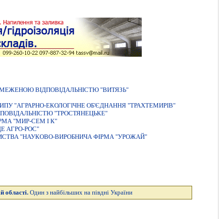
БМЕЖЕНОЮ ВІДПОВІДАЛЬНІСТЮ "ВИТЯЗЬ"
ИПУ "АГРАРНО-ЕКОЛОГІЧНЕ ОБ'ЄДНАННЯ "ТРАХТЕМИРІВ"
ПОВIДАЛЬНIСТЮ "ТРОСТЯНЕЦЬКЕ"
МА "МИР-СЕМ I К"
Е АГРО-РОС"
ИСТВА "НАУКОВО-ВИРОБНИЧА ФІРМА "УРОЖАЙ"
й області.
Один з найбільших на півдні України