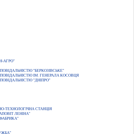
Н-АГРО"
ПОВIДАЛЬНIСТЮ "БЕРКОЗIВСЬКЕ"
ПОВIДАЛЬНIСТЮ IМ. ГЕНЕРАЛА КОСОВЦЯ
ПОВІДАЛЬНІСТЮ "ДНІПРО"
О-ТЕХНОЛОГІЧНА СТАНЦІЯ
ПОВІТ ЛЕНІНА"
ФАБРИКА"
УЖБА"