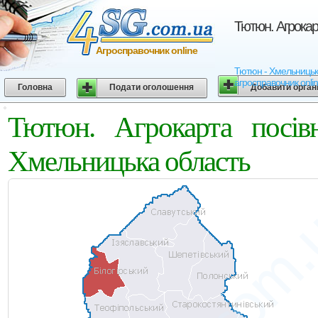
Тютюн. Агрокар
Агросправочник online
Тютюн - Хмельницька 
агросправочник onli
Головна
Подати оголошення
Добавити орган
Тютюн. Агрокарта посівн
Хмельницька область