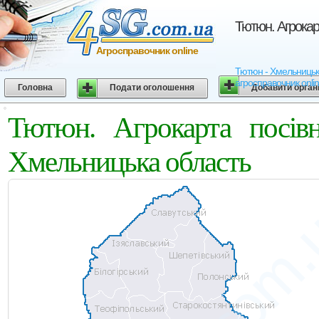
Тютюн. Агрокар
Агросправочник online
Тютюн - Хмельницька 
агросправочник onli
Головна
Подати оголошення
Добавити орган
Тютюн. Агрокарта посівн
Хмельницька область