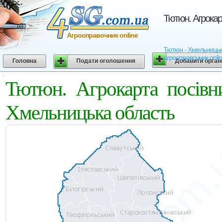
Тютюн. Агрокар
Агросправочник online
Тютюн - Хмельницька 
агросправочник onli
Головна
Подати оголошення
Добавити орган
Тютюн. Агрокарта посівн
Хмельницька область