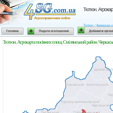
Тютюн. Агрокар
Агросправочник online
Тютюн - Черкаська об
Головна
Подати оголошення
Добавити орган
Тютюн. Агрокарта посівних площ. Смілянський район. Черкась