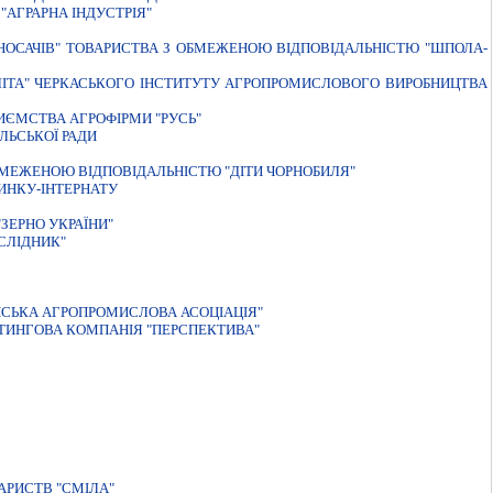
АГРАРНА IНДУСТРIЯ"
"НОСАЧІВ" ТОВАРИСТВА З ОБМЕЖЕНОЮ ВІДПОВІДАЛЬНІСТЮ "ШПОЛА-
ЛIТА" ЧЕРКАСЬКОГО IНСТИТУТУ АГРОПРОМИСЛОВОГО ВИРОБНИЦТВА
ИЄМСТВА АГРОФIРМИ "РУСЬ"
ЛЬСЬКОЇ РАДИ
БМЕЖЕНОЮ ВIДПОВIДАЛЬНIСТЮ "ДIТИ ЧОРНОБИЛЯ"
ИНКУ-IНТЕРНАТУ
ЗЕРНО УКРАЇНИ"
СЛІДНИК"
СЬКА АГРОПРОМИСЛОВА АСОЦIАЦIЯ"
ТИНГОВА КОМПАНIЯ "ПЕРСПЕКТИВА"
АРИСТВ "СМIЛА"