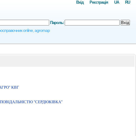
Вхід
Реєстрація
UA
RU
Пароль:
Вхід
гросправочник online, agromap
АГРО" КВГ
ПОВIДАЛЬНIСТЮ "СЕРДЮКIВКА"