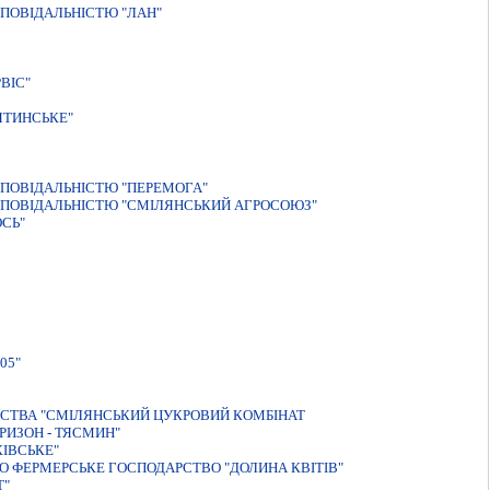
ПОВIДАЛЬНIСТЮ "ЛАН"
ВІС"
ЯТИНСЬКЕ"
ПОВIДАЛЬНIСТЮ "ПЕРЕМОГА"
ДПОВIДАЛЬНIСТЮ "СМIЛЯНСЬКИЙ АГРОСОЮЗ"
СЬ"
05"
ИСТВА "СМІЛЯНСЬКИЙ ЦУКРОВИЙ КОМБІНАТ
РИЗОН - ТЯСМИН"
ІВСЬКЕ"
 ФЕРМЕРСЬКЕ ГОСПОДАРСТВО "ДОЛИНА КВIТIВ"
Т"