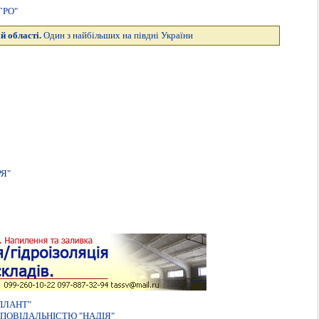
ГРО"
й області.
Один з найбільших на півдні України
Я"
ПЛАНТ"
ПОВIДАЛЬНIСТЮ "НАДIЯ"