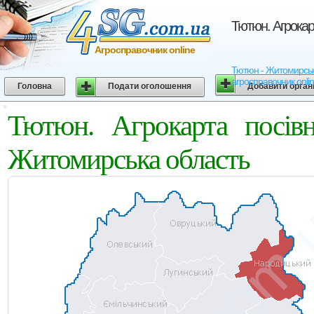
Тютюн. Агрокар
Агросправочник online
Тютюн - Житомирська 
агросправочник onli
Головна
Подати оголошення
Добавити орган
Тютюн. Агрокарта посів
Житомирська область