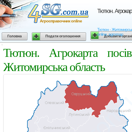
Тютюн. Агрокар
Агросправочник online
Тютюн - Житомирська 
online, agromap
Головна
Подати оголошення
Добавити орган
Тютюн. Агрокарта посі
Житомирська область