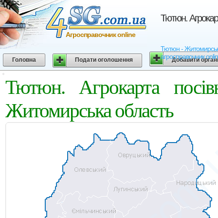
Тютюн. Агрокар
Агросправочник online
Тютюн - Житомирська 
агросправочник onli
Головна
Подати оголошення
Добавити орган
Тютюн. Агрокарта посів
Житомирська область