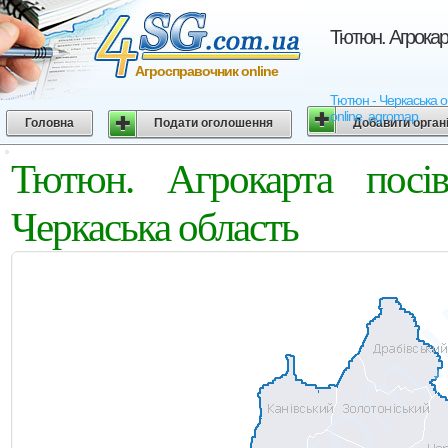
Тютюн. Агрокар
Агросправочник online
Тютюн - Черкаська об
online, agromap
Головна
Подати оголошення
Добавити орган
Тютюн. Агрокарта посі
Черкаська область