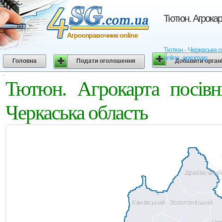
Тютюн. Агрокар
Агросправочник online
Тютюн - Черкаська об
online, agromap
Головна
Подати оголошення
Добавити орган
Тютюн. Агрокарта посівн
Черкаська область