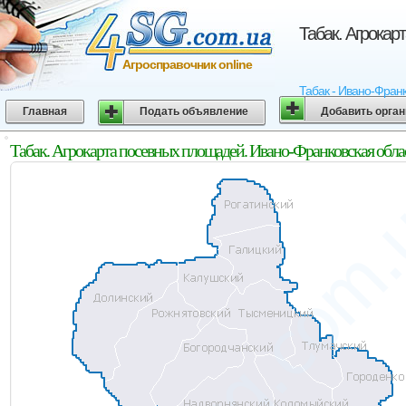
Табак. Агрокар
Агросправочник online
Табак - Ивано-Франк
Главная
Подать объявление
Добавить орга
Табак. Агрокарта посевных площадей. Ивано-Франковская обла