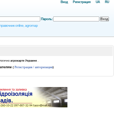
Вход
Регистрация
UA
RU
Пароль:
Вход
правочник online, agromap
логично
агрокарте Украине
.
вателям
Регистрация / авторизация
(
)