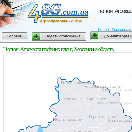
Тютюн. Агрокар
Агросправочник online
Тютюн - Херсонська о
Головна
Подати оголошення
Добавити орган
Тютюн. Агрокарта посівних площ. Херсонська область