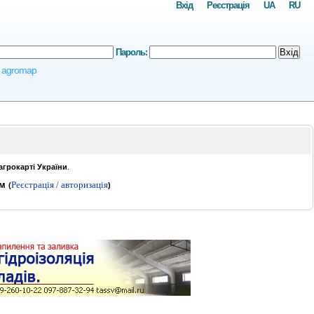
Вхід
Реєстрація
UA
RU
Пароль:
Вхід
e, agromap
агрокарті України
.
ам
Реєстрація / авторизація
(
)