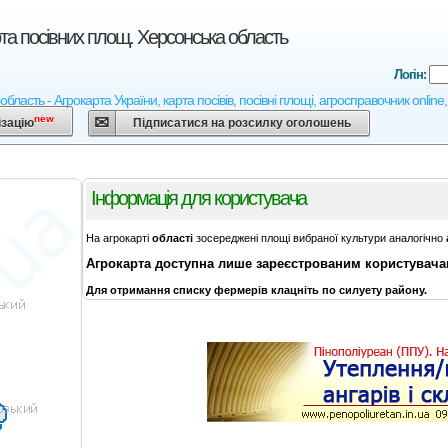
та посівних площ. Херсонська область
Логін:
бласть - Агрокарта України, карта посівів, посівні площі, агросправочник onlin
new
ізацію
Підписатися на розсилку оголошень
Інформація для користувача
На агрокарті
області
зосереджені площі вибраної культури аналогічно
Агрокарта
доступна лише зареєстрованим користувач
Для отримання списку фермерів клацніть по силуету району.