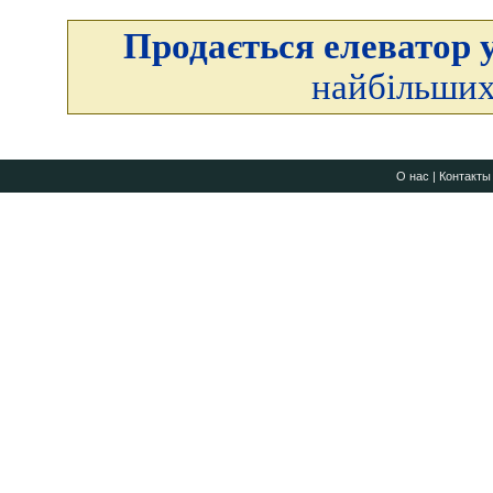
Продається елеватор у
найбільших
О нас
|
Контакты